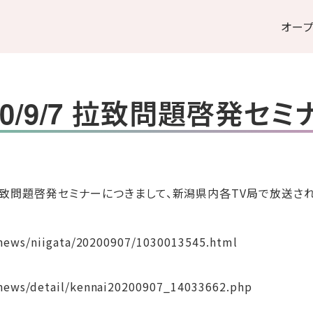
オー
20/9/7 拉致問題啓発セミ
した拉致問題啓発セミナーにつきまして、新潟県内各TV局で放送さ
lnews/niigata/20200907/1030013545.html
news/detail/kennai20200907_14033662.php