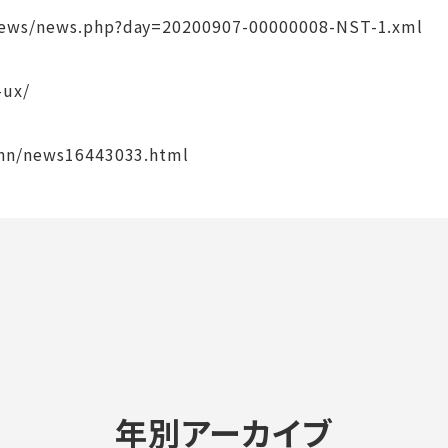
news/news.php?day=20200907-00000008-NST-1.xml
-ux/
nnn/news16443033.html
年別アーカイブ