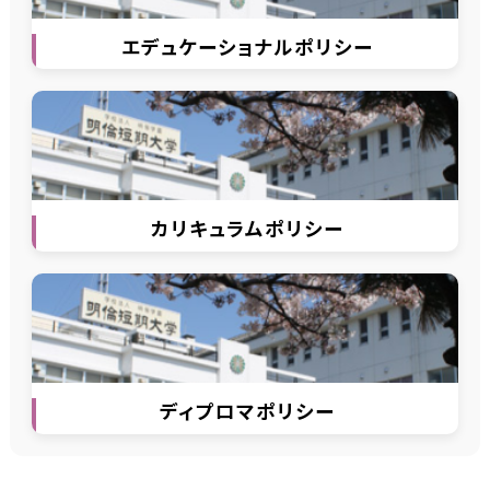
リ
ン
エデュケーショナルポリシー
ク
グ
ル
ー
プ
リ
ン
カリキュラムポリシー
ク
グ
ル
ー
プ
リ
ン
ディプロマポリシー
ク