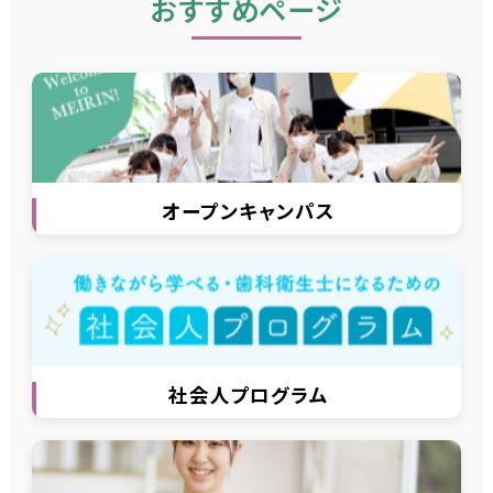
おすすめページ
グ
ル
ー
プ
リ
ン
オープンキャンパス
ク
グ
ル
ー
プ
リ
ン
社会人プログラム
ク
グ
ル