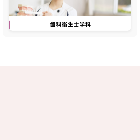
ー
プ
リ
ン
歯科衛生士学科
ク