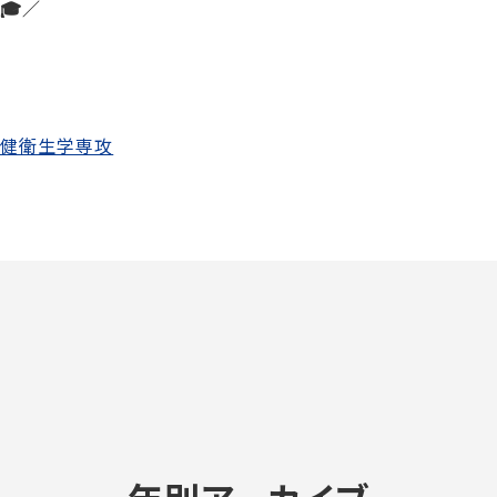
🎓／
保健衛生学専攻