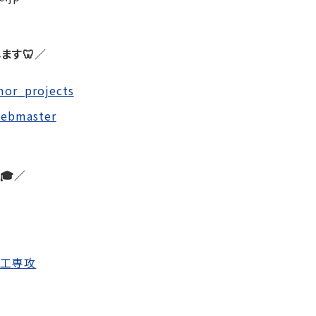
ます🦷／
mor_projects
webmaster
🎓／
技工専攻